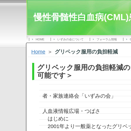
慢性骨髄性白血病(CML
HOME
いずみの会について
フォーラム情報
Home
＞
グリベック服用の負担軽減
グリベック服用の負担軽減の
可能です＞
ＣＭ
者・家族連絡会「いずみの会」
ＮＰ
人血液情報広場・つばさ
はじめに
2001年より一般薬となったグリベ