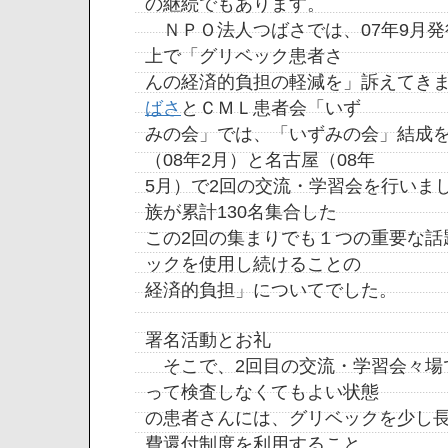
の継続でもあります。
ＮＰＯ法人つばさでは、07年9月発行のN
上で「グリベック患者さ
んの経済的負担の軽減を」訴えてき
ばさ
とＣＭＬ患者会「いず
みの会」では、「いずみの会」結成
（08年2月）と名古屋（08年
5月）で2回の交流・学習会を行いま
族が累計130名集合した
この2回の集まりでも１つの重要な話
ックを使用し続けることの
経済的負担」についてでした。
署名活動とお礼
そこで、2回目の交流・学習会々場
って検査しなくてもよい状態
の患者さんには、グリベックを少し
費還付制度を利用すること